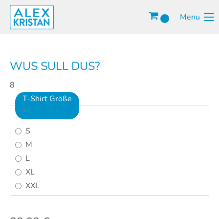
Menu
WUS SULL DUS?
8
T-Shirt Größe
*
S
M
L
XL
XXL