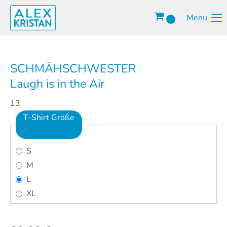
Menu
SCHMÄHSCHWESTER
Laugh is in the Air
13
T-Shirt Größe
*
S
M
L
XL