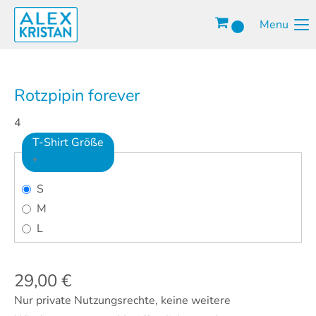
Menu
Rotzpipin forever
4
T-Shirt Größe
*
S
M
L
29,00
€
Nur private Nutzungsrechte, keine weitere